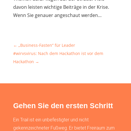
davon leisten wichtige Beiträge in der Krise.
Wenn Sie genauer angeschaut werden…
←
„Business-Fasten“ für Leader
#wirvsvirus: Nach dem Hackathon ist vor dem
Hackathon
→
Gehen Sie den ersten Schritt
Ein Trail ist ein unbefestigter und nicht
gekennzeichneter Fußweg. Er bietet Freiraum zum